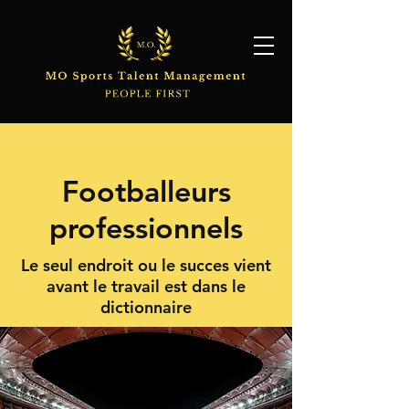
Footballeurs
professionnels
Le seul endroit ou le succes vient
avant le travail est dans le
dictionnaire