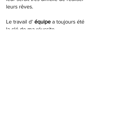
leurs rêves.
Le travail d'
équipe
a toujours été
la clé de ma réussite
professionnelle, et chez
MO STM
,
nous continuerons de le faire, avec
pour principal objectif de vous
aider à réaliser vos rêves. Sans
messages cachés, à votre écoute,
sans vous "vendre le vélo", en
vous faisant face et en vous disant
la réalité, et en prenant les
mesures appropriées pour
atteindre vos objectifs. Pas de
raccourcis mais ferme, étape par
étape.
Notre devise est
«
LES GENS